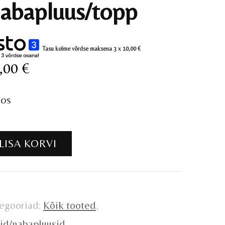
abapluus/topp
Tasu kolme võrdse maksena 3 x
10,00
€
,00
€
aos
bapluus/topp
LISA KORVI
gus
egooriad:
Kõik tooted
,
id/nabapluusid