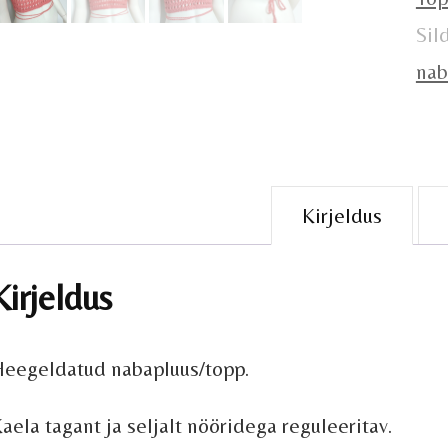
Sil
nab
Kirjeldus
Kirjeldus
eegeldatud nabapluus/topp.
aela tagant ja seljalt nööridega reguleeritav.