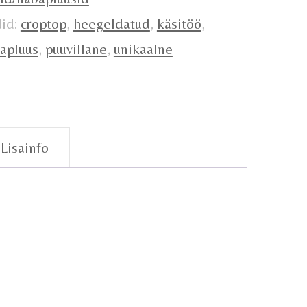
did:
croptop
,
heegeldatud
,
käsitöö
,
apluus
,
puuvillane
,
unikaalne
Lisainfo