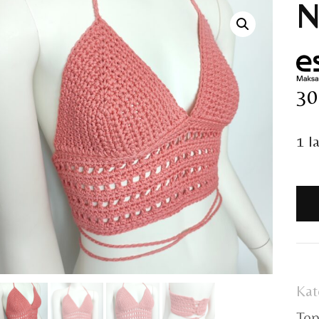
N
30
1 l
Na
ko
Kat
Top