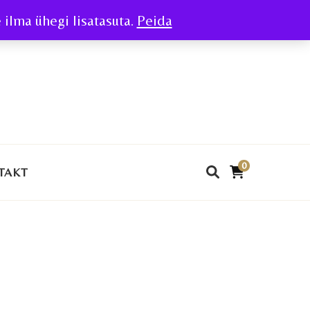
ilma ühegi lisatasuta.
Peida
0
TAKT