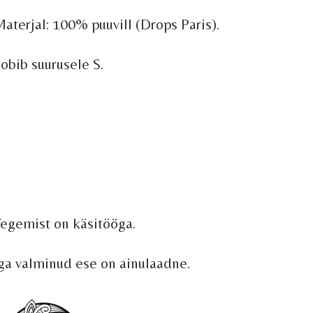
aterjal: 100% puuvill (Drops Paris).
obib suurusele S.
egemist on käsitööga.
ga valminud ese on ainulaadne.