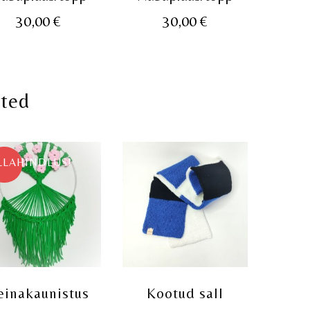
30,00
€
30,00
€
oted
LLAHINDLUS!
einakaunistus
Kootud sall