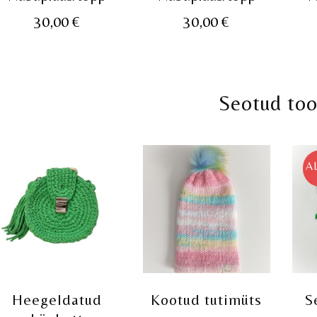
30,00
€
30,00
€
Seotud to
A
Heegeldatud
Kootud tutimüts
S