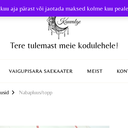
kuu aja pärast või jaotada maksed kolme kuu peale 
Tere tulemast meie kodulehele!
VAIGUPISARA SAEKAATER
MEIST
KON
usid
Nabapluus/topp