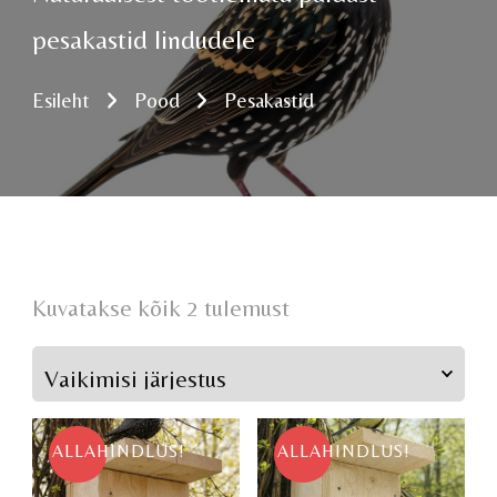
pesakastid lindudele
Esileht
Pood
Pesakastid
Kuvatakse kõik 2 tulemust
ALLAHINDLUS!
ALLAHINDLUS!