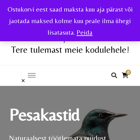
Ostukorvi eest saad maksta kuu aja pärast või
jaotada maksed kolme kuu peale ilma ühegi
lisatasuta.
Peida
Tere tulemast meie kodulehele!
0
Pesakastid
Naturaalsest töötlemata puidust