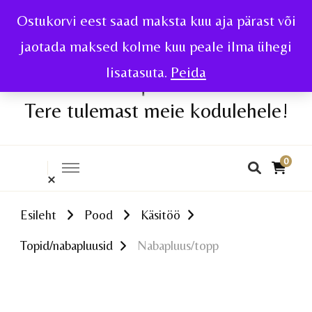
Ostukorvi eest saad maksta kuu aja pärast või
jaotada maksed kolme kuu peale ilma ühegi
lisatasuta.
Peida
Tere tulemast meie kodulehele!
0
Esileht
Pood
Käsitöö
Topid/nabapluusid
Nabapluus/topp