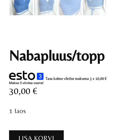
Nabapluus/topp
Tasu kolme võrdse maksena 3 x
10,00
€
30,00
€
1 laos
Nabapluus/topp
LISA KORVI