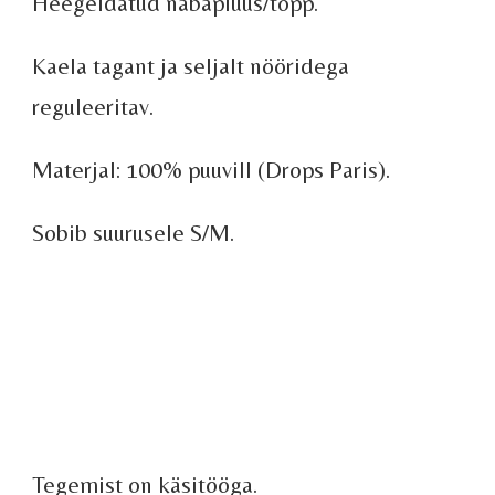
Heegeldatud nabapluus/topp.
Kaela tagant ja seljalt nööridega
reguleeritav.
Materjal: 100% puuvill (Drops Paris).
Sobib suurusele S/M.
Tegemist on käsitööga.