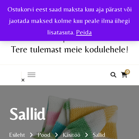
Ostukorvi eest saad maksta kuu aja pärast või
jaotada maksed kolme kuu peale ilma ühegi
lisatasuta.
Peida
Tere tulemast meie kodulehele!
0
Sallid
Esileht
Pood
Käsitöö
Sallid