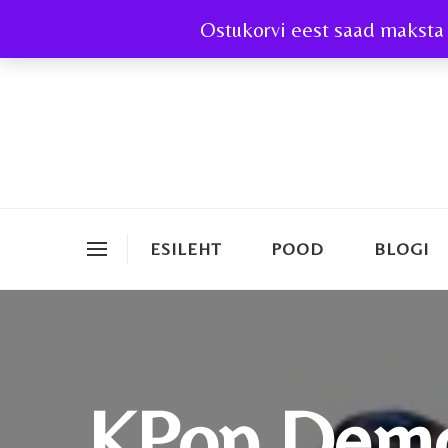
Ostukorvi eest saad maksta 
ESILEHT
POOD
BLOGI
KPop Demo