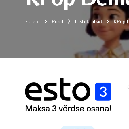
Esileht
Pood
Lastekaubad
KPop 
K