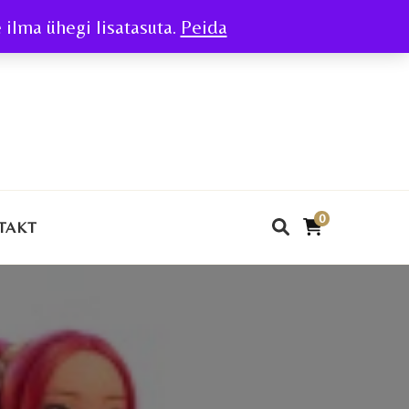
ilma ühegi lisatasuta.
Peida
0
TAKT