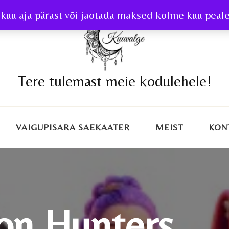
kuu aja pärast või jaotada maksed kolme kuu peale 
Tere tulemast meie kodulehele!
VAIGUPISARA SAEKAATER
MEIST
KON
n Hunters