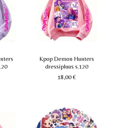
nters
Kpop Demon Hunters
120
dressipluus s.120
18,00
€