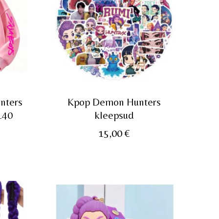
nters
Kpop Demon Hunters
140
kleepsud
15,00
€