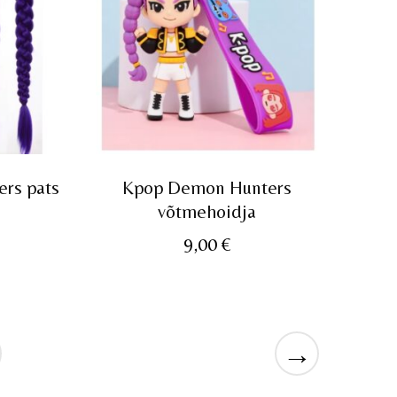
rs pats
Kpop Demon Hunters
võtmehoidja
9,00
€
→