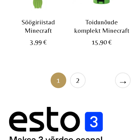
Söögiriistad
Toidunõude
Minecraft
komplekt Minecraft
3,99
€
15,90
€
→
1
2