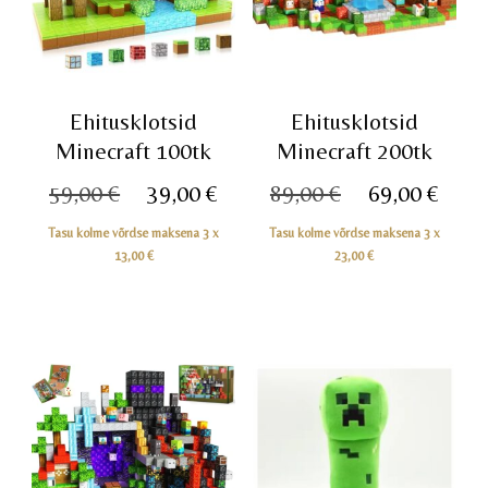
Ehitusklotsid
Ehitusklotsid
Minecraft 100tk
Minecraft 200tk
Algne
Praegune
Algne
Pra
59,00
€
39,00
€
89,00
€
69,00
€
hind
hind
hind
hin
Tasu kolme võrdse maksena 3 x
Tasu kolme võrdse maksena 3 x
oli:
on:
oli:
on:
13,00
€
23,00
€
59,00 €.
39,00 €.
89,00 €.
69,0