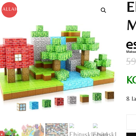
E
ALLAHINDLUS!
M
59
K
8 l
Ehi
Min