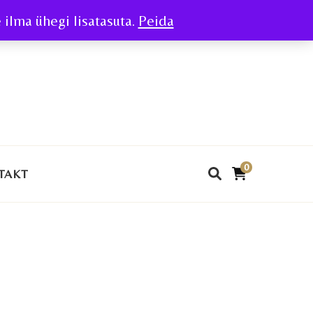
ilma ühegi lisatasuta.
Peida
0
TAKT