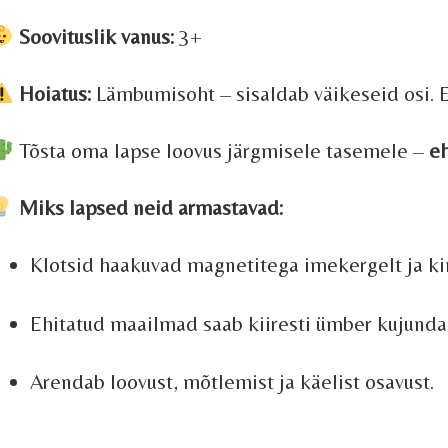
Soovituslik vanus:
3+
Hoiatus:
Lämbumisoht – sisaldab väikeseid osi. Ei
Tõsta oma lapse loovus järgmisele tasemele –
eh
Miks lapsed neid armastavad:
Klotsid haakuvad magnetitega imekergelt ja ki
Ehitatud maailmad saab kiiresti ümber kujunda
Arendab loovust, mõtlemist ja käelist osavust.