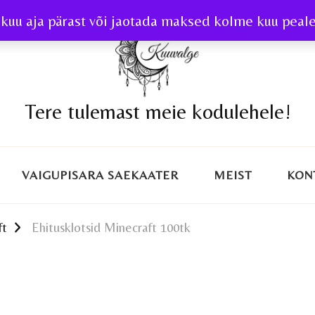
kuu aja pärast või jaotada maksed kolme kuu peale 
Tere tulemast meie kodulehele!
VAIGUPISARA SAEKAATER
MEIST
KON
ft
Ehitusklotsid Minecraft 100tk