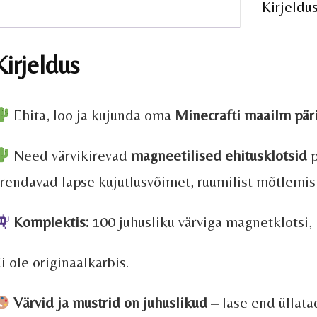
Kirjeldu
Kirjeldus
Ehita, loo ja kujunda oma
Minecrafti maailm päri
Need värvikirevad
magneetilised ehitusklotsid
p
rendavad lapse kujutlusvõimet, ruumilist mõtlemis
Komplektis:
100 juhusliku värviga magnetklotsi
i ole originaalkarbis.
Värvid ja mustrid on juhuslikud
– lase end üllata