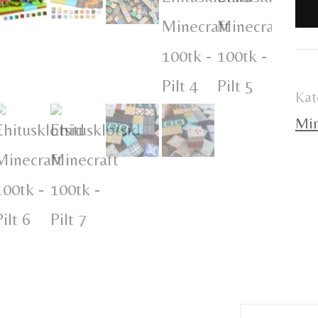
10
ko
Kat
Min