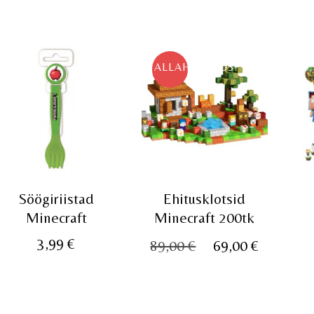
ALLAHINDLUS!
Söögiriistad
Ehitusklotsid
Minecraft
Minecraft 200tk
Algne
Praegu
3,99
€
89,00
€
69,00
€
hind
hind
oli:
on:
89,00 €.
69,00 €.