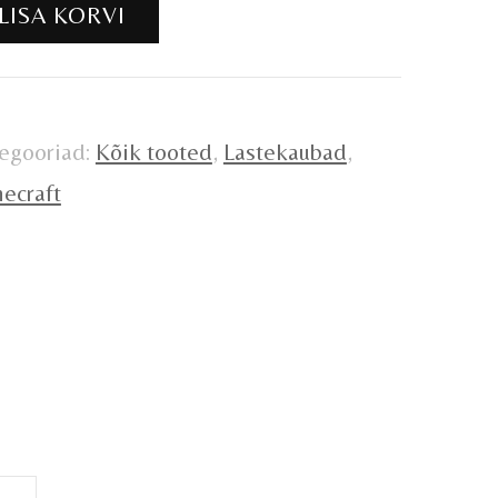
LISA KORVI
0tk
gus
egooriad:
Kõik tooted
,
Lastekaubad
,
ecraft