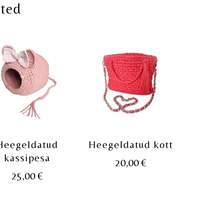
oted
Heegeldatud
Heegeldatud kott
kassipesa
20,00
€
25,00
€