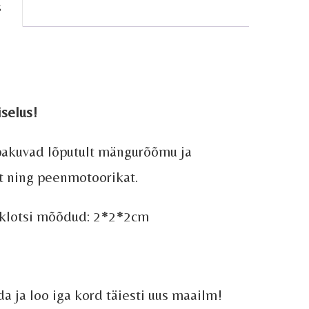
s
selus!
akuvad lõputult mängurõõmu ja
t ning peenmotoorikat.
, klotsi mõõdud: 2*2*2cm
da ja loo iga kord täiesti uus maailm!