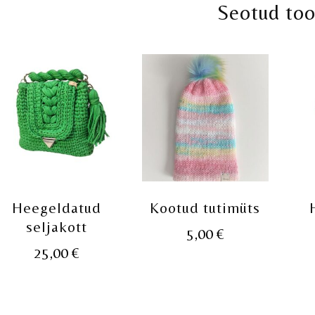
Seotud to
Heegeldatud
Kootud tutimüts
seljakott
5,00
€
25,00
€