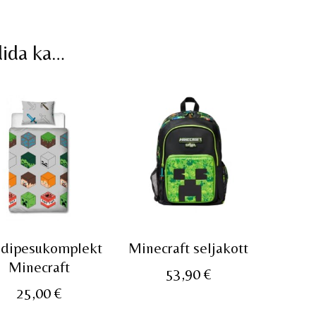
dida ka…
dipesukomplekt
Minecraft seljakott
Minecraft
53,90
€
25,00
€