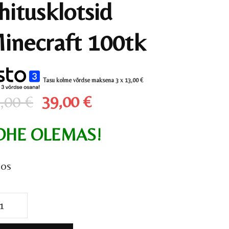
hitusklotsid
inecraft 100tk
Tasu kolme võrdse maksena 3 x
13,00
€
Algne
Praegune
,00
€
39,00
€
hind
hind
OHE OLEMAS!
oli:
on:
59,00 €.
39,00 €.
aos
tusklotsid
ecraft