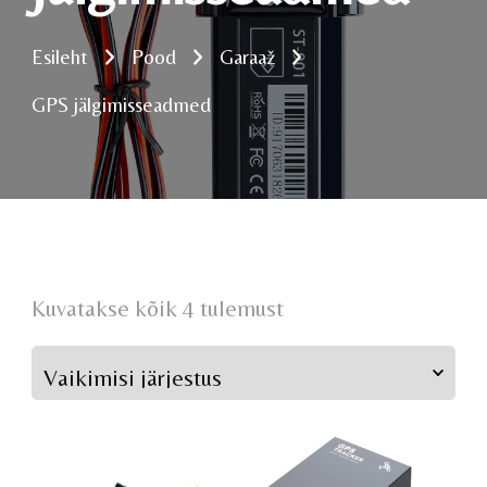
Esileht
Pood
Garaaž
GPS jälgimisseadmed
Kuvatakse kõik 4 tulemust