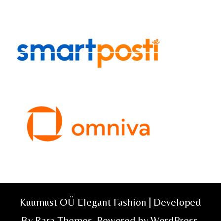
Kuumust OÜ Elegant Fashion | Developed
By
Rara Themes
. Powered by
WordPress
.