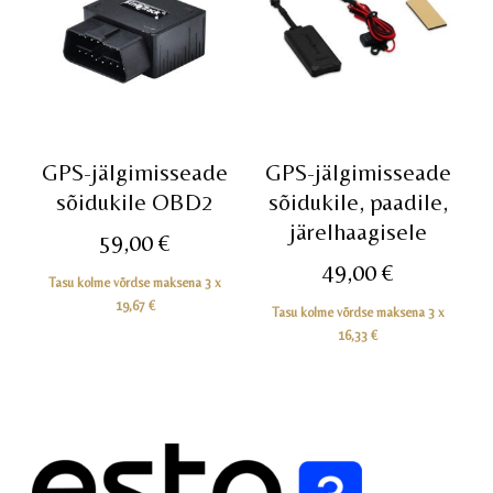
GPS-jälgimisseade
GPS-jälgimisseade
sõidukile OBD2
sõidukile, paadile,
järelhaagisele
59,00
€
49,00
€
Tasu kolme võrdse maksena 3 x
19,67
€
Tasu kolme võrdse maksena 3 x
16,33
€