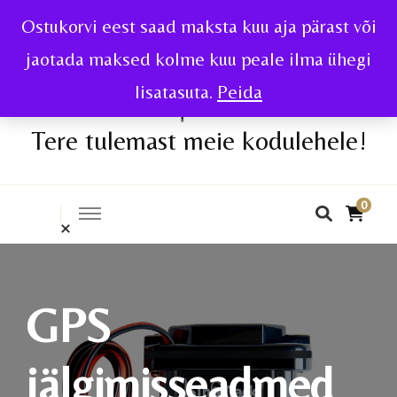
Ostukorvi eest saad maksta kuu aja pärast või
jaotada maksed kolme kuu peale ilma ühegi
lisatasuta.
Peida
Tere tulemast meie kodulehele!
0
GPS
jälgimisseadmed