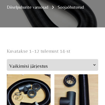
Diiselpuhurite varuosad
Soojaõhutorud
Kuvatakse 1–12 tulemust 14-st