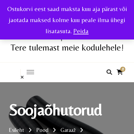
Ostukorvi eest saad maksta kuu aja pärast või
jaotada maksed kolme kuu peale ilma ühegi
lisatasuta.
Peida
Tere tulemast meie kodulehele!
0
Soojaõhutorud
Esileht
Pood
Garaaž