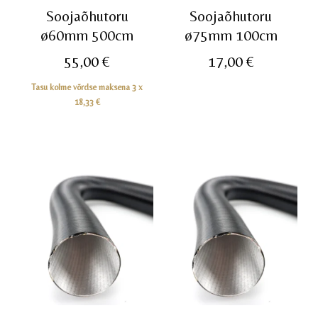
Soojaõhutoru
Soojaõhutoru
ø60mm 500cm
ø75mm 100cm
55,00
€
17,00
€
Tasu kolme võrdse maksena 3 x
18,33
€