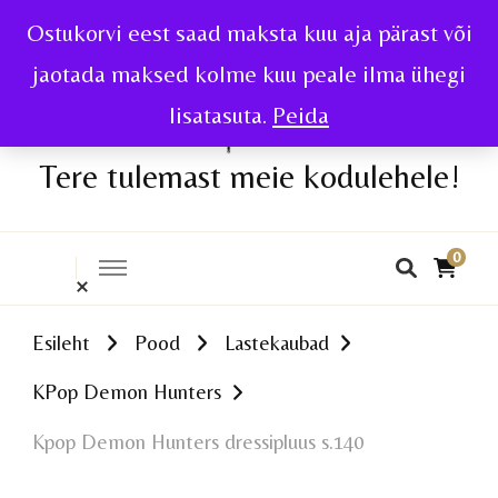
Ostukorvi eest saad maksta kuu aja pärast või
jaotada maksed kolme kuu peale ilma ühegi
lisatasuta.
Peida
Tere tulemast meie kodulehele!
0
Esileht
Pood
Lastekaubad
KPop Demon Hunters
Kpop Demon Hunters dressipluus s.140