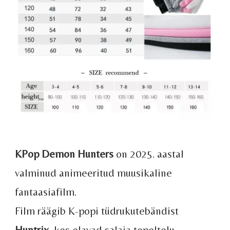
KPop Demon Hunters
on 2025. aastal
valminud animeeritud muusikaline
fantaasiafilm.
Film räägib K-popi tüdrukutebändist
Huntrix
, kes elavad salaja topeltelu