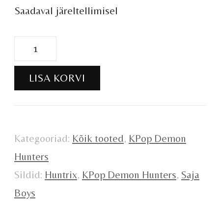
Saadaval järeltellimisel
Kpop
Demon
LISA KORVI
Hunters
dressipluus
s.140
Kategooriad:
Kõik tooted
,
KPop Demon
kogus
Hunters
Sildid:
Huntrix
,
KPop Demon Hunters
,
Saja
Boys