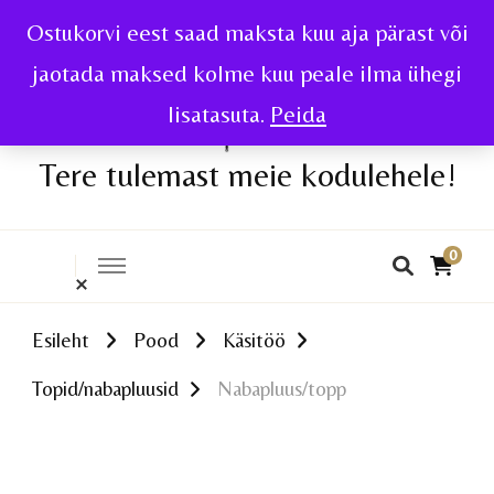
Ostukorvi eest saad maksta kuu aja pärast või
jaotada maksed kolme kuu peale ilma ühegi
lisatasuta.
Peida
Tere tulemast meie kodulehele!
0
Esileht
Pood
Käsitöö
Topid/nabapluusid
Nabapluus/topp