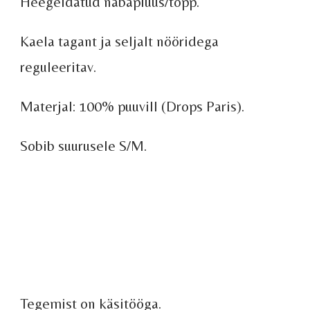
Heegeldatud nabapluus/topp.
Kaela tagant ja seljalt nööridega
reguleeritav.
Materjal: 100% puuvill (Drops Paris).
Sobib suurusele S/M.
Tegemist on käsitööga.