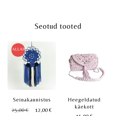
Seotud tooted
ALLAHINDLUS!
Seinakaunistus
Heegeldatud
käekott
Algne
Praegune
25,00
€
12,00
€