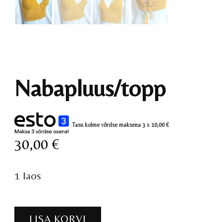
Nabapluus/topp
Tasu kolme võrdse maksena 3 x
10,00
€
30,00
€
1 laos
Nabapluus/topp
LISA KORVI