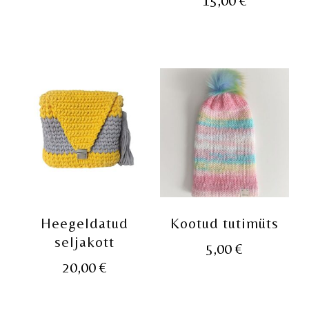
15,00
€
hind
hind
oli:
on:
25,00 €.
12,00 €.
Heegeldatud
Kootud tutimüts
seljakott
5,00
€
20,00
€