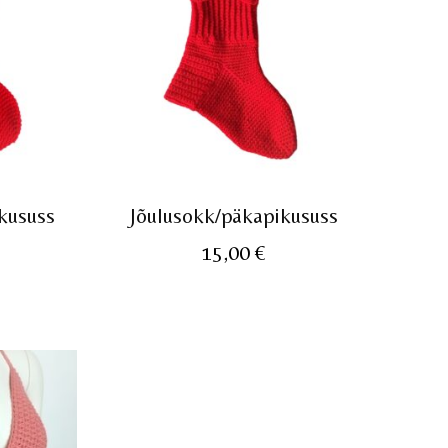
kususs
Jõulusokk/päkapikususs
15,00
€