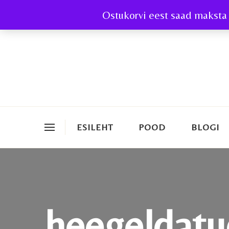
Ostukorvi eest saad maksta 
ESILEHT
POOD
BLOGI
heegeldatu