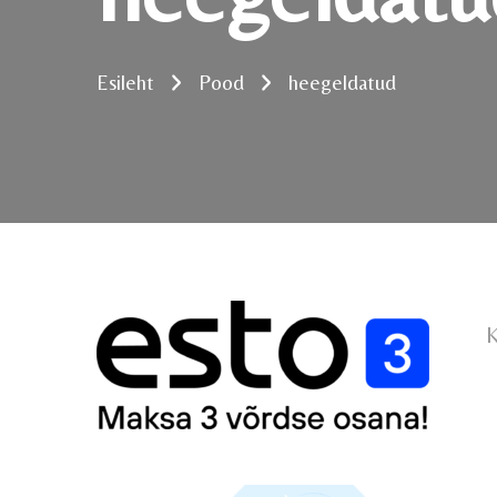
Esileht
Pood
heegeldatud
K