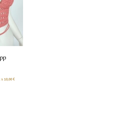
opp
3 x
10,00
€