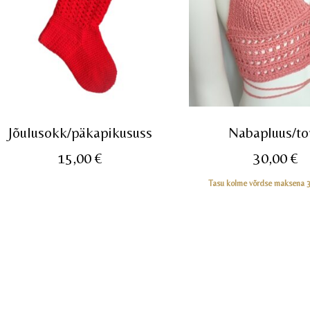
Jõulusokk/päkapikususs
Nabapluus/t
15,00
€
30,00
€
Tasu kolme võrdse maksena 