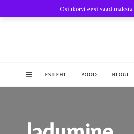
Ostukorvi eest saad maksta 
ESILEHT
POOD
BLOGI
ladumine