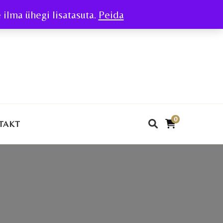
ilma ühegi lisatasuta.
Peida
0
TAKT