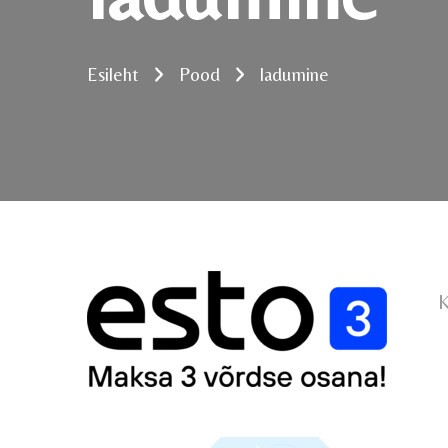
Esileht
Pood
ladumine
K