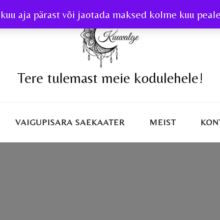
kuu aja pärast või jaotada maksed kolme kuu peale 
Tere tulemast meie kodulehele!
VAIGUPISARA SAEKAATER
MEIST
KON