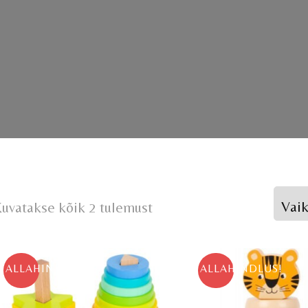
uvatakse kõik 2 tulemust
ALLAHINDLUS!
ALLAHINDLUS!