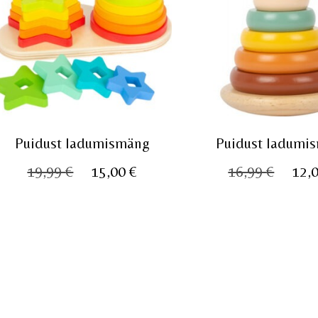
Puidust ladumismäng
Puidust ladumi
Algne
Praegune
Algn
19,99
€
15,00
€
16,99
€
12,
hind
hind
hind
oli:
on:
oli:
19,99 €.
15,00 €.
16,99