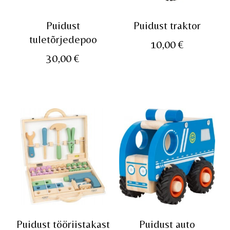
Puidust
Puidust traktor
tuletõrjedepoo
10,00
€
30,00
€
Puidust tööriistakast
Puidust auto