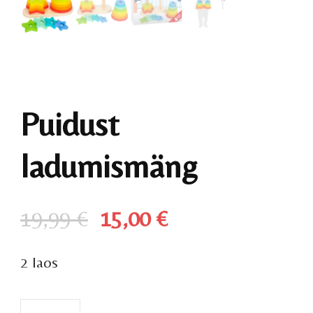
Puidust
ladumismäng
Algne
Praegune
19,99
€
15,00
€
hind
hind
2 laos
oli:
on:
19,99 €.
15,00 €.
Puidust