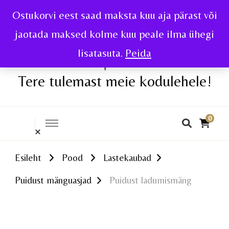
Ostukorvi eest saad maksta kuu aja pärast või
jaotada maksed kolme kuu peale ilma ühegi
lisatasuta.
Peida
Tere tulemast meie kodulehele!
0
Esileht
Pood
Lastekaubad
Puidust mänguasjad
Puidust ladumismäng