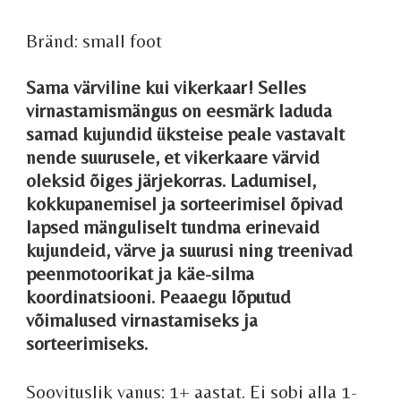
Bränd: small foot
Sama värviline kui vikerkaar! Selles
virnastamismängus on eesmärk laduda
samad kujundid üksteise peale vastavalt
nende suurusele, et vikerkaare värvid
oleksid õiges järjekorras. Ladumisel,
kokkupanemisel ja sorteerimisel õpivad
lapsed mänguliselt tundma erinevaid
kujundeid, värve ja suurusi ning treenivad
peenmotoorikat ja käe-silma
koordinatsiooni.
Peaaegu lõputud
võimalused virnastamiseks ja
sorteerimiseks.
Soovituslik vanus: 1+ aastat. Ei sobi alla 1-