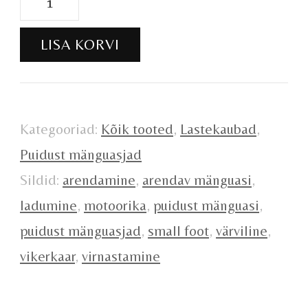
ladumismäng
LISA KORVI
kogus
Kategooriad:
Kõik tooted
,
Lastekaubad
,
Puidust mänguasjad
Sildid:
arendamine
,
arendav mänguasi
,
ladumine
,
motoorika
,
puidust mänguasi
,
puidust mänguasjad
,
small foot
,
värviline
,
vikerkaar
,
virnastamine