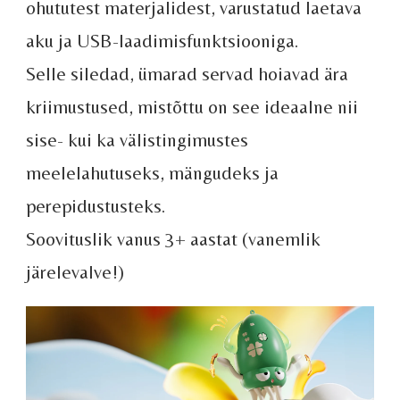
ohututest materjalidest, varustatud laetava
aku ja USB-laadimisfunktsiooniga.
Selle siledad, ümarad servad hoiavad ära
kriimustused, mistõttu on see ideaalne nii
sise- kui ka välistingimustes
meelelahutuseks, mängudeks ja
perepidustusteks.
Soovituslik vanus 3+ aastat (vanemlik
järelevalve!)