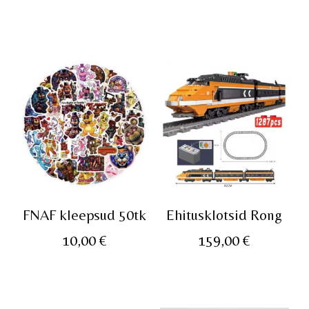
hind
hin
oli:
on:
59,00 €.
39,0
FNAF kleepsud 50tk
Ehitusklotsid Rong
10,00
€
159,00
€