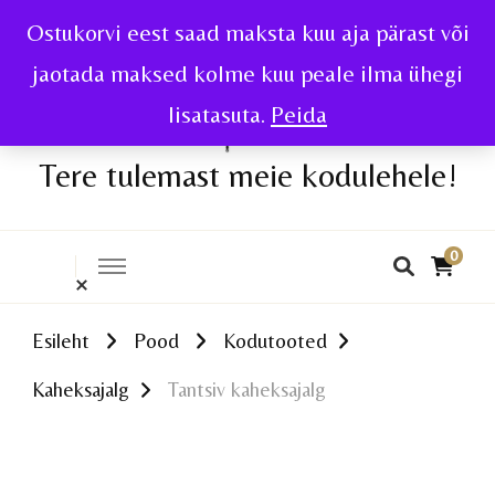
Ostukorvi eest saad maksta kuu aja pärast või
jaotada maksed kolme kuu peale ilma ühegi
lisatasuta.
Peida
Tere tulemast meie kodulehele!
0
Esileht
Pood
Kodutooted
Kaheksajalg
Tantsiv kaheksajalg