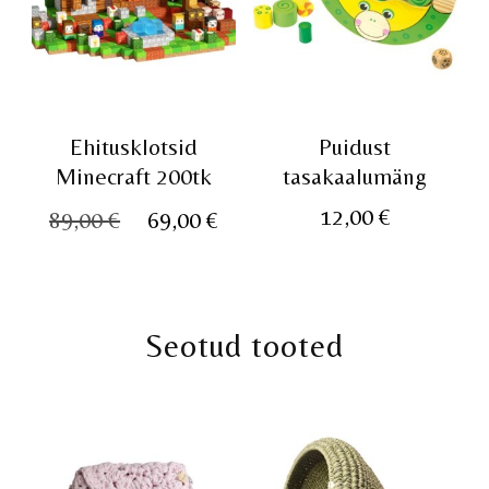
Ehitusklotsid
Puidust
Minecraft 200tk
tasakaalumäng
Algne
Praegune
12,00
€
89,00
€
69,00
€
hind
hind
oli:
on:
89,00 €.
69,00 €.
Seotud tooted