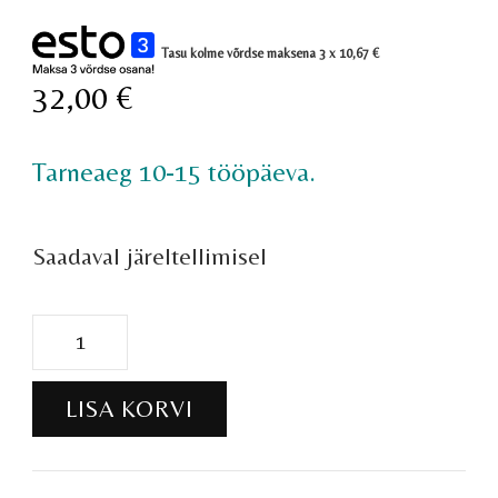
Tasu kolme võrdse maksena 3 x
10,67
€
32,00
€
Tarneaeg 10-15 tööpäeva.
Saadaval järeltellimisel
Tantsiv
kaheksajalg
LISA KORVI
kogus