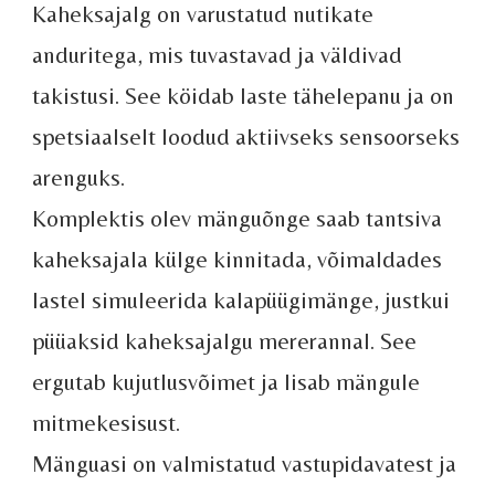
Kaheksajalg on varustatud nutikate
anduritega, mis tuvastavad ja väldivad
takistusi. See köidab laste tähelepanu ja on
spetsiaalselt loodud aktiivseks sensoorseks
arenguks.
Komplektis olev mänguõnge saab tantsiva
kaheksajala külge kinnitada, võimaldades
lastel simuleerida kalapüügimänge, justkui
püüaksid kaheksajalgu mererannal. See
ergutab kujutlusvõimet ja lisab mängule
mitmekesisust.
Mänguasi on valmistatud vastupidavatest ja