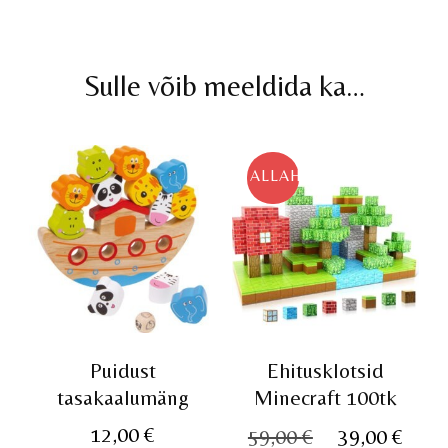
Sulle võib meeldida ka…
ALLAHINDLUS!
Puidust
Ehitusklotsid
tasakaalumäng
Minecraft 100tk
Algne
Pra
12,00
€
59,00
€
39,00
€