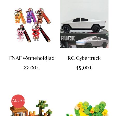
FNAF võtmehoidjad
RC Cybertruck
22,00
€
45,00
€
ALLAHINDLUS!