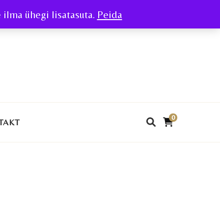
ilma ühegi lisatasuta.
Peida
0
TAKT