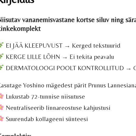
iisutav vananemisvastane kortse siluv ning sä
kinkekomplekt
EI JÄÄ KLEEPUVUST → Kerged tekstuurid
KERGE LILLE LÕHN → Ei tekita peavalu
DERMATOLOOGI POOLT KONTROLLITUD → Ohut
asutage Yoshino mägedest pärit Prunus Lannesiana e
Lukustab 72-tunnise niisutuse
Neutraliseerib linnareostuse kahjustusi
Suurendab kollageeni sünteesi