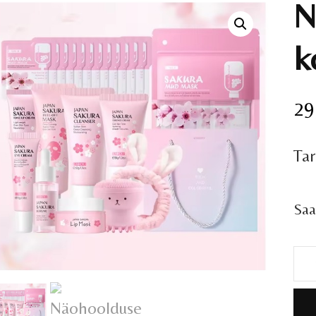
N
k
29
Ta
Saa
Nä
ko