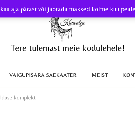
kuu aja pärast või jaotada maksed kolme kuu peale 
Tere tulemast meie kodulehele!
VAIGUPISARA SAEKAATER
MEIST
KON
lduse komplekt