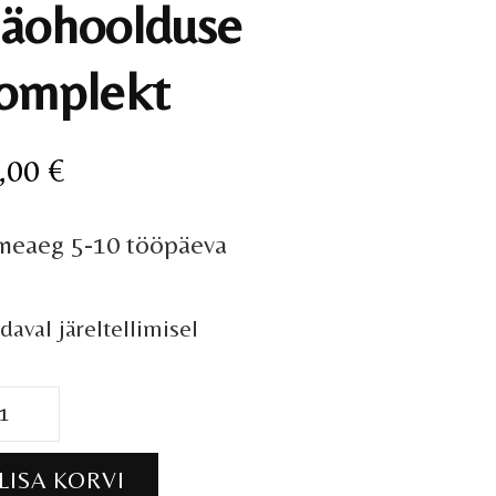
äohoolduse
omplekt
,00
€
rneaeg 5-10 tööpäeva
daval järeltellimisel
ohoolduse
mplekt
LISA KORVI