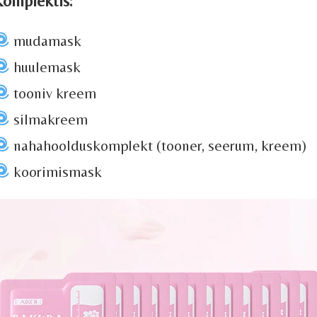
Komplektis:
mudamask
huulemask
tooniv kreem
silmakreem
nahahoolduskomplekt (tooner, seerum, kreem)
koorimismask