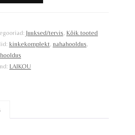
gus
egooriad:
Juuksed/tervis
,
Kõik tooted
did:
kinkekomplekt
,
nahahooldus
,
hooldus
nd:
LAIKOU
s