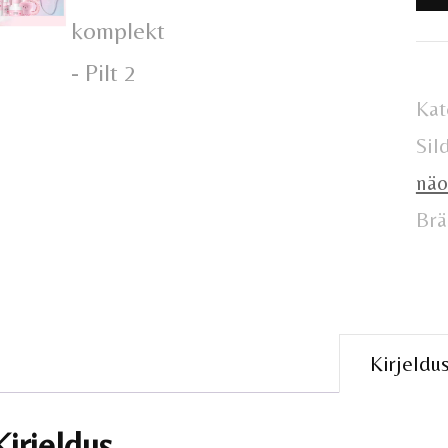
ko
Kat
Sil
näo
Brä
Kirjeldu
Kirjeldus