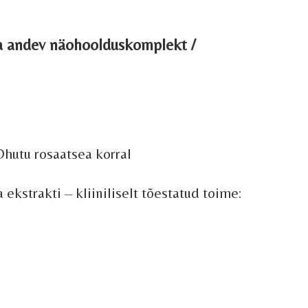
ra andev
näohoolduskomplekt /
u rosaatsea korral
kstrakti – kliiniliselt tõestatud toime: