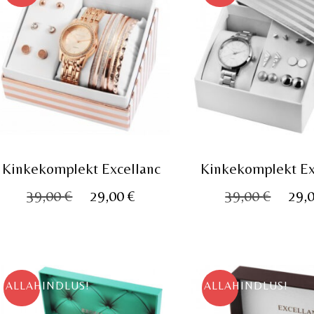
Kinkekomplekt Excellanc
Kinkekomplekt Ex
Algne
Praegune
Algn
39,00
€
29,00
€
39,00
€
29,
hind
hind
hind
oli:
on:
oli:
39,00 €.
29,00 €.
39,00
ALLAHINDLUS!
ALLAHINDLUS!