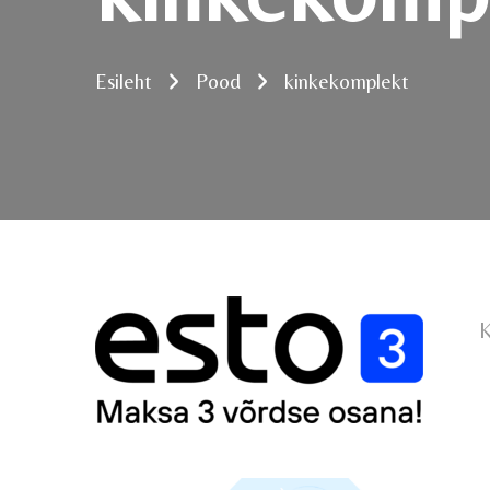
Esileht
Pood
kinkekomplekt
K