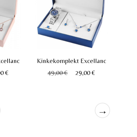
cellanc
Kinkekomplekt Excellanc
e
Praegune
Algne
Praegune
00
€
49,00
€
29,00
€
hind
hind
hind
on:
oli:
on:
 €.
29,00 €.
49,00 €.
29,00 €.
→