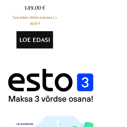
149,00
€
Tasu kolme võrdse maksena 3 x
49,67
€
LOE EDASI