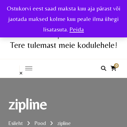
Ostukorvi eest saad maksta kuu aja pärast või
jaotada maksed kolme kuu peale ilma ühegi
lisatasuta.
Peida
Tere tulemast meie kodulehele!
0
zipline
Esileht
Pood
zipline