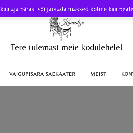
kuu aja pärast või jaotada maksed kolme kuu peale 
Tere tulemast meie kodulehele!
VAIGUPISARA SAEKAATER
MEIST
KON