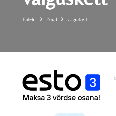
Esileht
Pood
valguskett
K