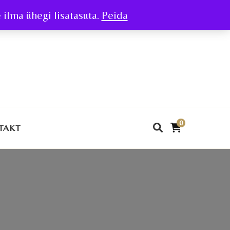
ilma ühegi lisatasuta.
Peida
0
TAKT