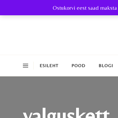
Ostukorvi eest saad maksta 
ESILEHT
POOD
BLOGI
valguskett