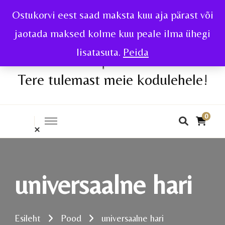
Ostukorvi eest saad maksta kuu aja pärast või
jaotada maksed kolme kuu peale ilma ühegi
lisatasuta.
Peida
Tere tulemast meie kodulehele!
0
universaalne hari
Esileht
Pood
universaalne hari