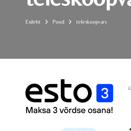
Esileht
Pood
teleskoopvars
K