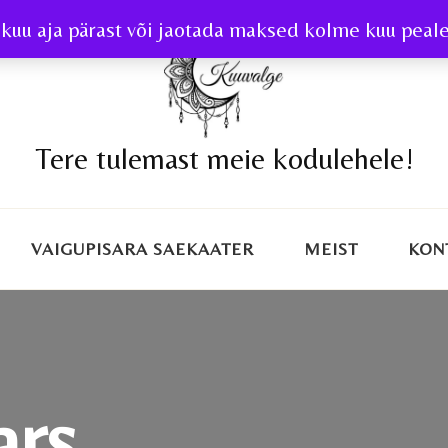
kuu aja pärast või jaotada maksed kolme kuu peale 
Tere tulemast meie kodulehele!
VAIGUPISARA SAEKAATER
MEIST
KON
ars