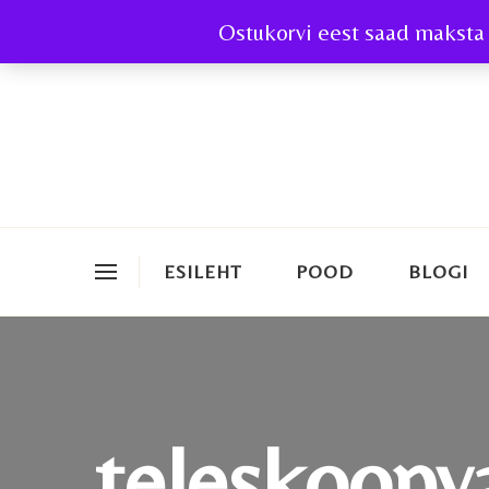
Ostukorvi eest saad maksta 
ESILEHT
POOD
BLOGI
teleskoopv