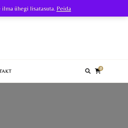
ilma ühegi lisatasuta.
Peida
0
TAKT