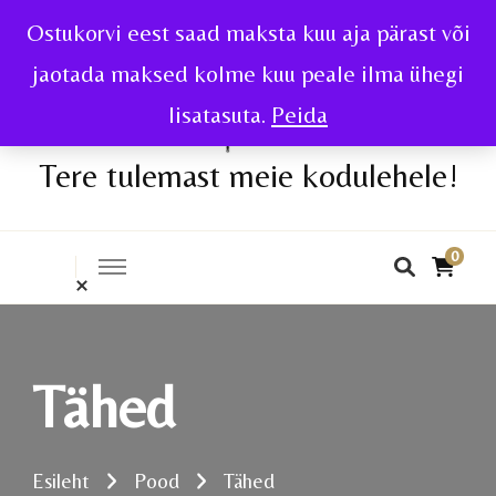
Ostukorvi eest saad maksta kuu aja pärast või
jaotada maksed kolme kuu peale ilma ühegi
lisatasuta.
Peida
Tere tulemast meie kodulehele!
0
Tähed
Esileht
Pood
Tähed