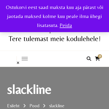
Ostukorvi eest saad maksta kuu aja pärast või
jaotada maksed kolme kuu peale ilma ühegi
lisatasuta.
Peida
Tere tulemast meie kodulehele!
0
slackline
Esileht
Pood
slackline