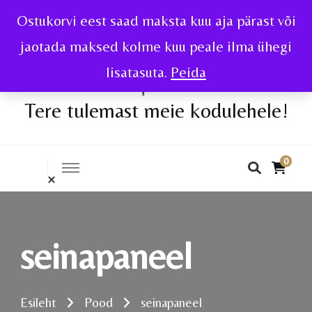
Ostukorvi eest saad maksta kuu aja pärast või
jaotada maksed kolme kuu peale ilma ühegi
lisatasuta.
Peida
Tere tulemast meie kodulehele!
0
seinapaneel
Esileht
Pood
seinapaneel