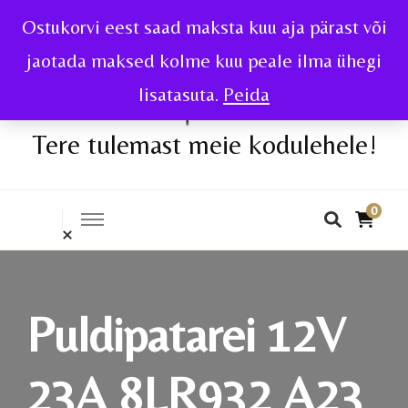
Ostukorvi eest saad maksta kuu aja pärast või
jaotada maksed kolme kuu peale ilma ühegi
lisatasuta.
Peida
Tere tulemast meie kodulehele!
0
Puldipatarei 12V
23A 8LR932 A23