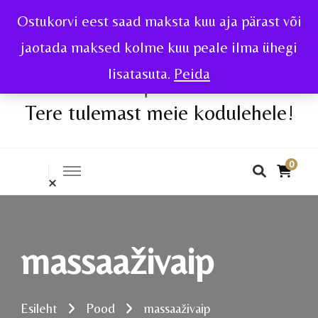
Ostukorvi eest saad maksta kuu aja pärast või
jaotada maksed kolme kuu peale ilma ühegi
lisatasuta.
Peida
Tere tulemast meie kodulehele!
0
massaaživaip
Esileht
Pood
massaaživaip