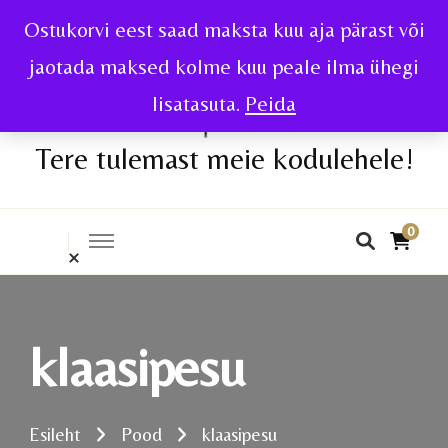
Ostukorvi eest saad maksta kuu aja pärast või
jaotada maksed kolme kuu peale ilma ühegi
lisatasuta.
Peida
Tere tulemast meie kodulehele!
0
klaasipesu
Esileht
Pood
klaasipesu