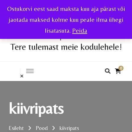
Ostukorvi eest saad maksta kuu aja pärast või
jaotada maksed kolme kuu peale ilma ühegi
lisatasuta.
Peida
Tere tulemast meie kodulehele!
0
kiivripats
Esileht
Pood
kiivripats