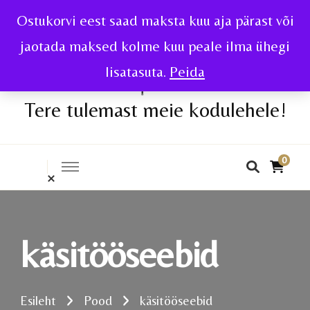
Ostukorvi eest saad maksta kuu aja pärast või
jaotada maksed kolme kuu peale ilma ühegi
lisatasuta.
Peida
Tere tulemast meie kodulehele!
0
käsitööseebid
Esileht
Pood
käsitööseebid