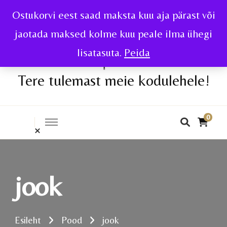
Ostukorvi eest saad maksta kuu aja pärast või
jaotada maksed kolme kuu peale ilma ühegi
lisatasuta.
Peida
Tere tulemast meie kodulehele!
0
jook
Esileht
Pood
jook