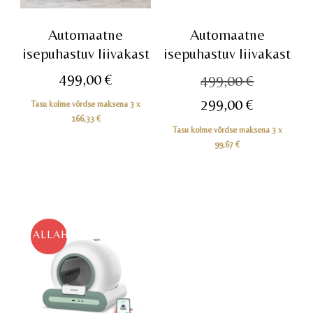
Automaatne
Automaatne
isepuhastuv liivakast
isepuhastuv liivakast
Algne
499,00
€
499,00
€
hind
Praegun
299,00
€
Tasu kolme võrdse maksena 3 x
oli:
166,33
€
hind
Tasu kolme võrdse maksena 3 x
499,00 €
on:
99,67
€
299,00 €
ALLAHINDLUS!