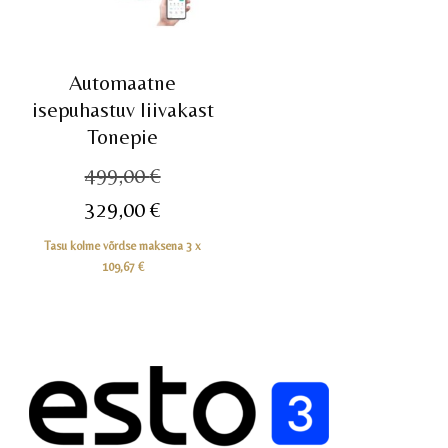
Automaatne
isepuhastuv liivakast
Tonepie
Algne
499,00
€
hind
Praegune
329,00
€
oli:
hind
Tasu kolme võrdse maksena 3 x
499,00 €.
on:
109,67
€
329,00 €.