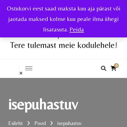
Ostukorvi eest saad maksta kuu aja pärast või
jaotada maksed kolme kuu peale ilma ühegi
lisatasuta.
Peida
Tere tulemast meie kodulehele!
0
isepuhastuv
Esileht
Pood
isepuhastuv