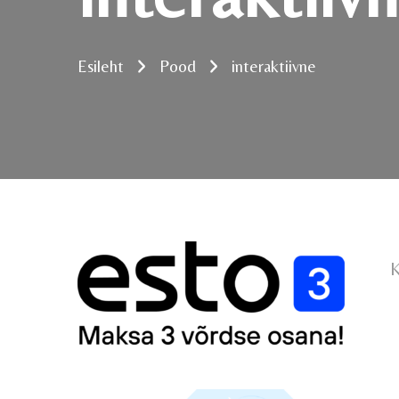
Esileht
Pood
interaktiivne
K