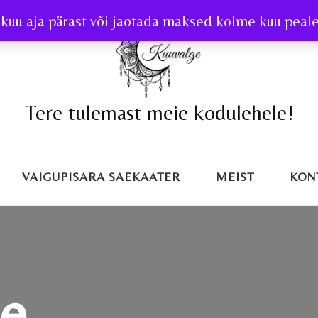
kuu aja pärast või jaotada maksed kolme kuu peale 
Tere tulemast meie kodulehele!
VAIGUPISARA SAEKAATER
MEIST
KON
ne