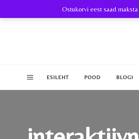
Ostukorvi eest saad maksta 
ESILEHT
POOD
BLOGI
interaktiiv