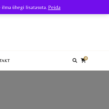
ilma ühegi lisatasuta.
Peida
0
TAKT