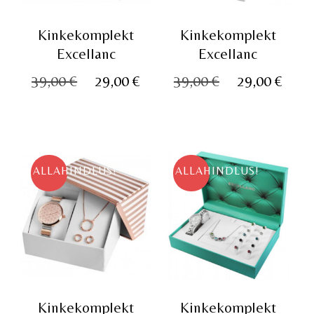
Kinkekomplekt
Kinkekomplekt
Excellanc
Excellanc
Algne
Praegune
Algne
Pra
39,00
€
29,00
€
39,00
€
29,00
€
hind
hind
hind
hin
oli:
on:
oli:
on:
39,00 €.
29,00 €.
39,00 €.
29,0
ALLAHINDLUS!
ALLAHINDLUS!
Kinkekomplekt
Kinkekomplekt