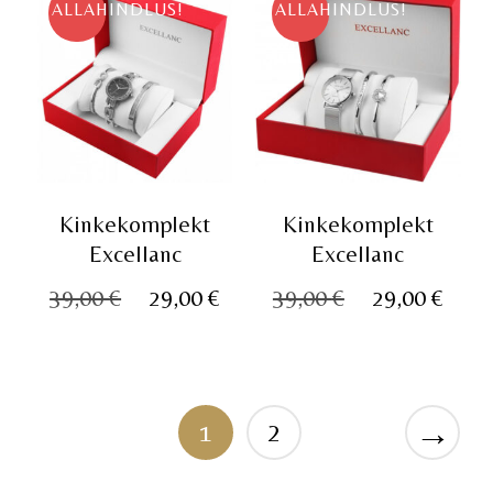
ALLAHINDLUS!
ALLAHINDLUS!
Kinkekomplekt
Kinkekomplekt
Excellanc
Excellanc
Algne
Praegune
Algne
Pra
39,00
€
29,00
€
39,00
€
29,00
€
hind
hind
hind
hin
oli:
on:
oli:
on:
39,00 €.
29,00 €.
39,00 €.
29,0
→
1
2