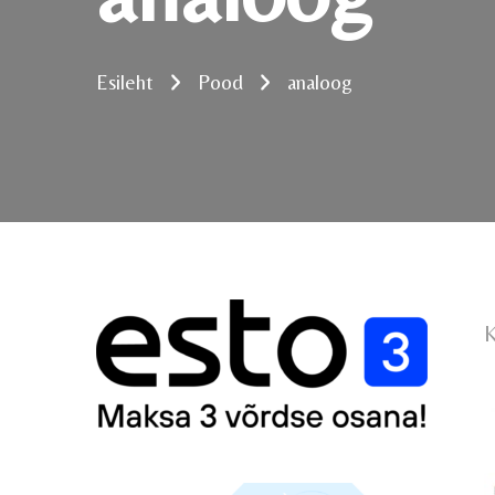
Esileht
Pood
analoog
K