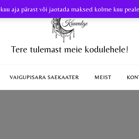
kuu aja pärast või jaotada maksed kolme kuu peale 
Tere tulemast meie kodulehele!
VAIGUPISARA SAEKAATER
MEIST
KON