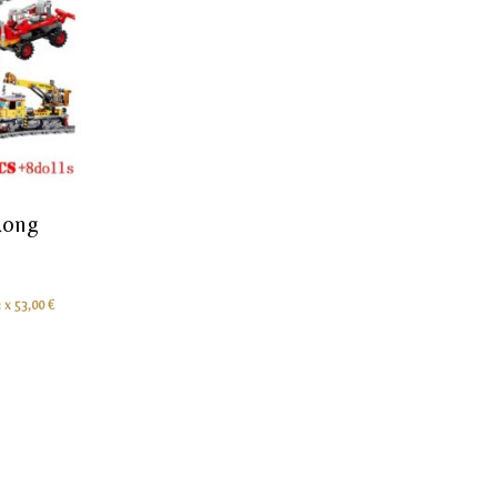
Rong
3 x
53,00
€