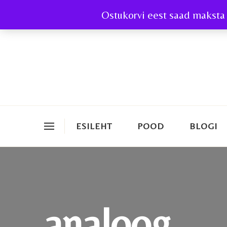
Ostukorvi eest saad maksta 
ESILEHT
POOD
BLOGI
analoog