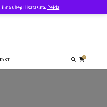
ilma ühegi lisatasuta.
Peida
0
TAKT