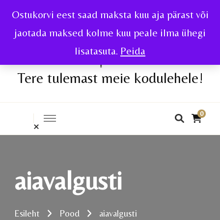
Ostukorvi eest saad maksta kuu aja pärast või
jaotada maksed kolme kuu peale ilma ühegi
lisatasuta.
Peida
Tere tulemast meie kodulehele!
0
aiavalgusti
Esileht
Pood
aiavalgusti