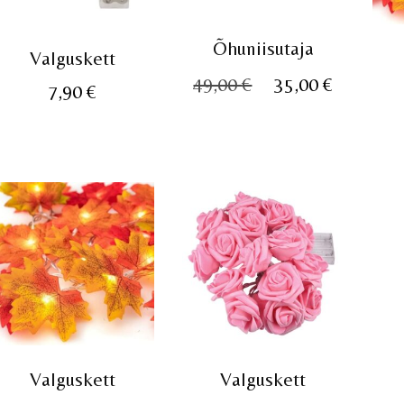
Õhuniisutaja
Valguskett
Algne
Praegu
49,00
€
35,00
€
7,90
€
hind
hind
oli:
on:
49,00 €.
35,00 €.
Valguskett
Valguskett