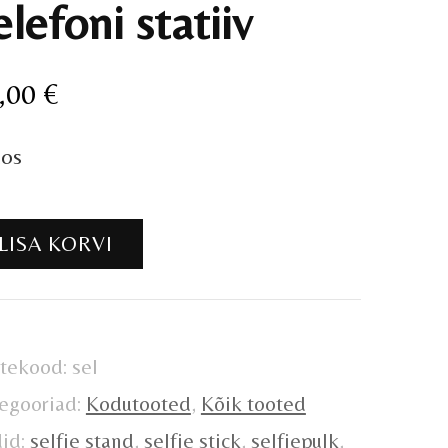
elefoni statiiv
,00
€
aos
efoni
LISA KORVI
tiiv
gus
tekood:
sel
egooriad:
Kodutooted
,
Kõik tooted
did:
selfie stand
,
selfie stick
,
selfiepulk
,