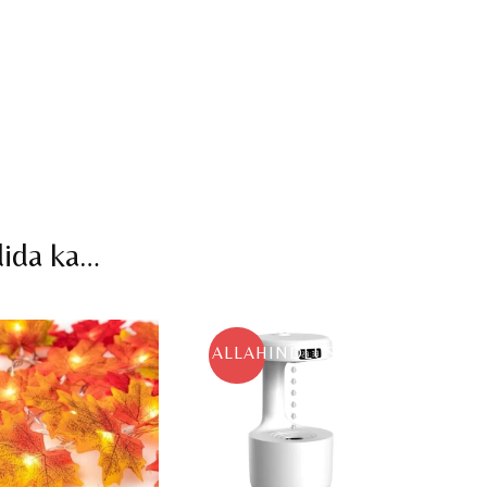
dida ka…
ALLAHINDLUS!