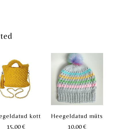
oted
egeldatud kott
Heegeldatud müts
15,00
€
10,00
€