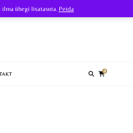
ilma ühegi lisatasuta.
Peida
0
TAKT