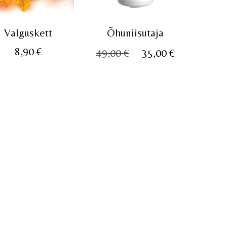
Valguskett
Õhuniisutaja
ne
Algne
Praegune
8,90
€
49,00
€
35,00
€
hind
hind
oli:
on:
49,00 €.
35,00 €.