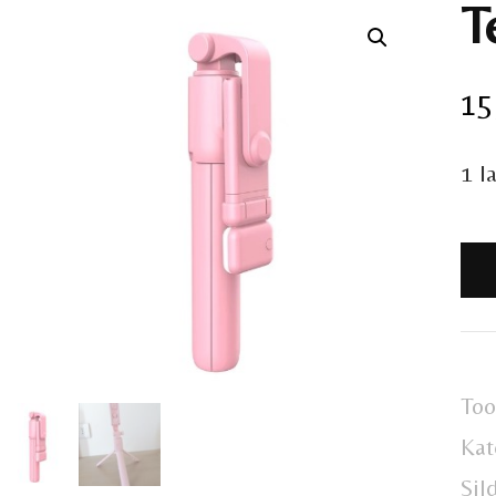
T
15
1 l
Tel
sta
ko
Too
Kat
Sil