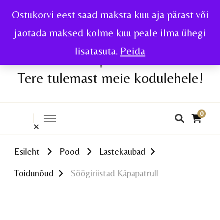
Ostukorvi eest saad maksta kuu aja pärast või
jaotada maksed kolme kuu peale ilma ühegi
lisatasuta.
Peida
Tere tulemast meie kodulehele!
0
Esileht
Pood
Lastekaubad
Toidunõud
Söögiriistad Käpapatrull