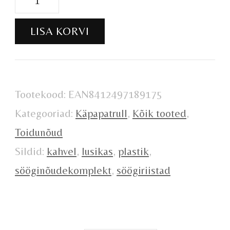
Käpapatrull
LISA KORVI
kogus
Tootekood:
EAN8412497189175
Kategooriad:
Käpapatrull
,
Kõik tooted
,
Toidunõud
Sildid:
kahvel
,
lusikas
,
plastik
,
sööginõudekomplekt
,
söögiriistad