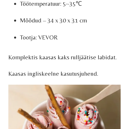
Töötemperatuur: 5~35℃
Mõõdud
– 34 x 30 x 31 cm
Tootja: VEVOR
Komplektis kaasas kaks rulljäätise labidat.
Kaasas ingliskeelne kasutusjuhend.