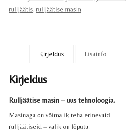
rulljäätis
,
rulljäätise masin
Kirjeldus
Lisainfo
Kirjeldus
Rulljäätise masin – uus tehnoloogia.
Masinaga on võimalik teha erinevaid
rulljäätiseid – valik on lõputu.