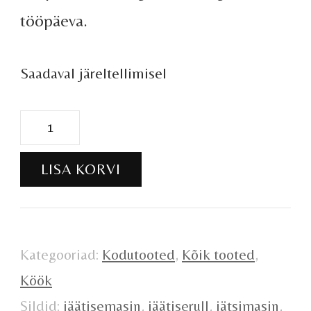
tööpäeva.
Saadaval järeltellimisel
Rulljäätise
masin
LISA KORVI
kogus
Kategooriad:
Kodutooted
,
Kõik tooted
,
Köök
Sildid:
jäätisemasin
,
jäätiserull
,
jätsimasin
,