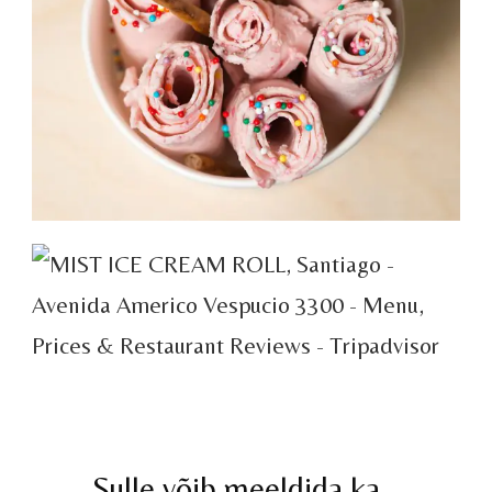
Sulle võib meeldida ka…