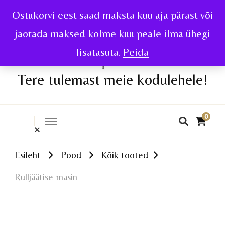
Ostukorvi eest saad maksta kuu aja pärast või
jaotada maksed kolme kuu peale ilma ühegi
lisatasuta.
Peida
Tere tulemast meie kodulehele!
0
Esileht
Pood
Kõik tooted
Rulljäätise masin