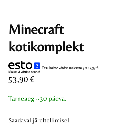
Minecraft
kotikomplekt
Tasu kolme võrdse maksena 3 x
17,97
€
53,90
€
Tarneaeg ~30 päeva.
Saadaval järeltellimisel