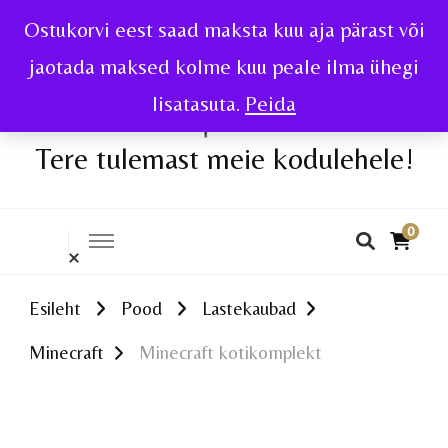
Ostukorvi eest saad maksta kuu aja pärast või
jaotada maksed kolme kuu peale ilma ühegi
lisatasuta.
Peida
Tere tulemast meie kodulehele!
0
Esileht
Pood
Lastekaubad
Minecraft
Minecraft kotikomplekt