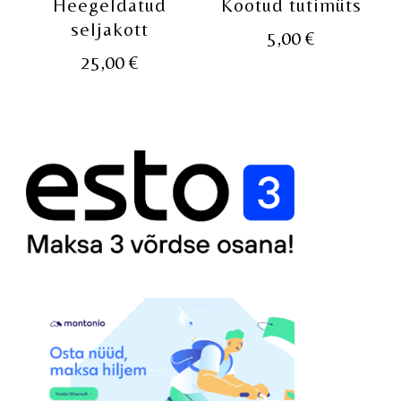
Heegeldatud
Kootud tutimüts
seljakott
5,00
€
25,00
€