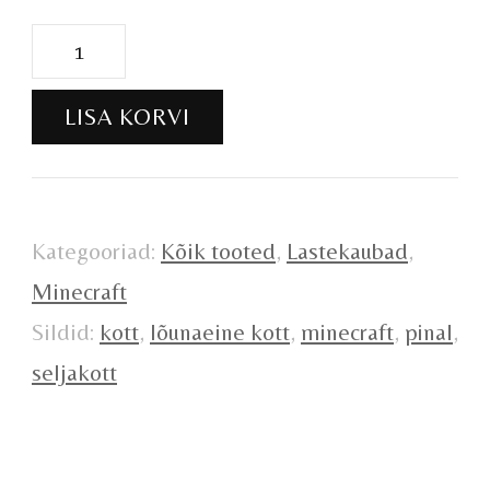
Minecraft
kotikomplekt
LISA KORVI
kogus
Kategooriad:
Kõik tooted
,
Lastekaubad
,
Minecraft
Sildid:
kott
,
lõunaeine kott
,
minecraft
,
pinal
,
seljakott