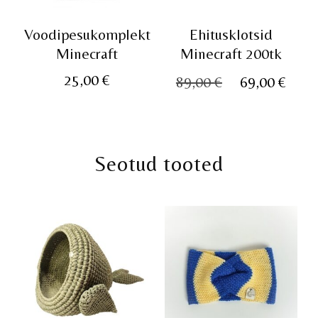
Voodipesukomplekt
Ehitusklotsid
Minecraft
Minecraft 200tk
Algne
Pra
25,00
€
89,00
€
69,00
€
hind
hin
oli:
on:
89,00 €.
69,0
Seotud tooted