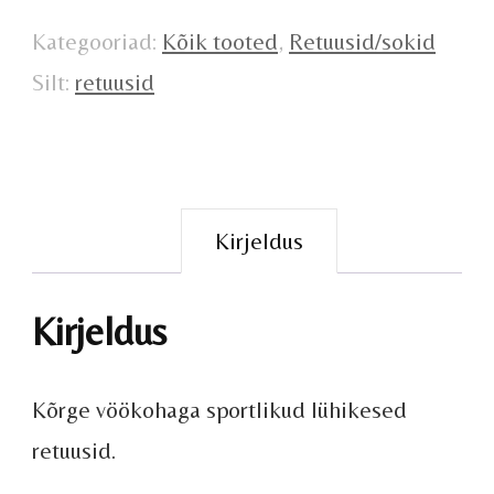
Kategooriad:
Kõik tooted
,
Retuusid/sokid
Silt:
retuusid
Kirjeldus
Kirjeldus
Kõrge vöökohaga sportlikud lühikesed
retuusid.