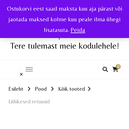
Ostukorvi eest saad maksta kuu aja pärast või
jaotada maksed kolme kuu peale ilma ühegi
lisatasuta.
Peida
Tere tulemast meie kodulehele!
0
Esileht
Pood
Kõik tooted
Lühikesed retuusid