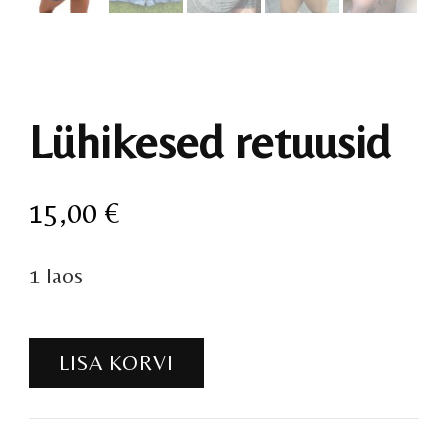
Lühikesed retuusid
15,00
€
1 laos
Lühikesed
LISA KORVI
retuusid
kogus