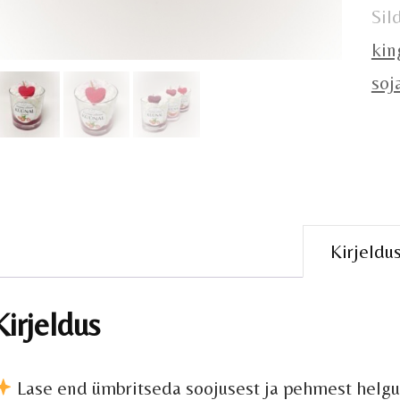
Sil
kin
soj
Kirjeldu
Kirjeldus
Lase end ümbritseda soojusest ja pehmest helgu