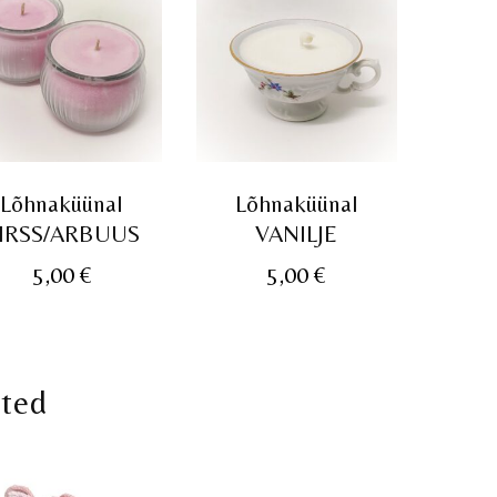
Lõhnaküünal
Lõhnaküünal
IRSS/ARBUUS
VANILJE
5,00
€
5,00
€
oted