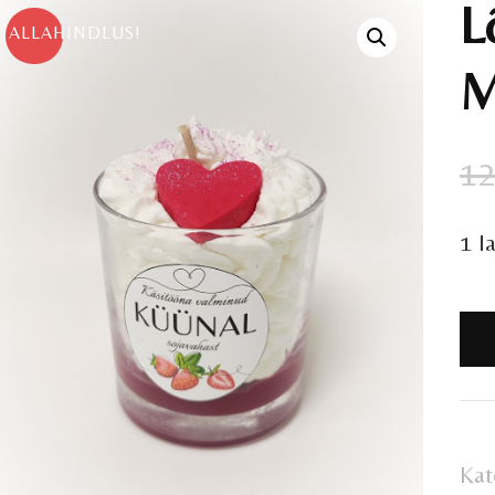
L
ALLAHINDLUS!
M
12
1 l
Lõ
MA
ko
Kat