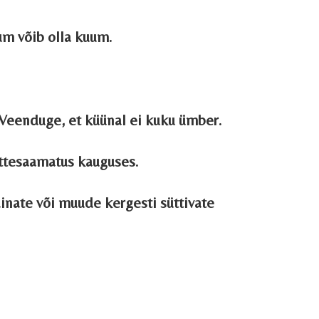
um võib olla kuum.
 Veenduge, et küünal ei kuku ümber.
ttesaamatus kauguses.
inate või muude kergesti süttivate