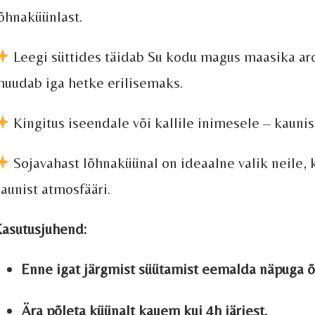
õhnaküünlast.
Leegi süttides täidab Su kodu magus maasika aro
uudab iga hetke erilisemaks.
Kingitus iseendale või kallile inimesele – kauni
Sojavahast lõhnaküünal on ideaalne valik neile, 
aunist atmosfääri.
asutusjuhend:
Enne igat järgmist süütamist eemalda näpuga õr
Ära põleta küünalt kauem kui 4h järjest.