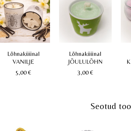
Lõhnaküünal
Lõhnaküünal
VANILJE
JÕULULÕHN
K
5,00
€
3,00
€
Seotud to