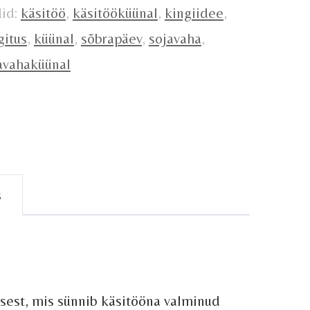
did:
käsitöö
,
käsitööküünal
,
kingiidee
,
gitus
,
küünal
,
sõbrapäev
,
sojavaha
,
avahaküünal
s
sest, mis sünnib käsitööna valminud