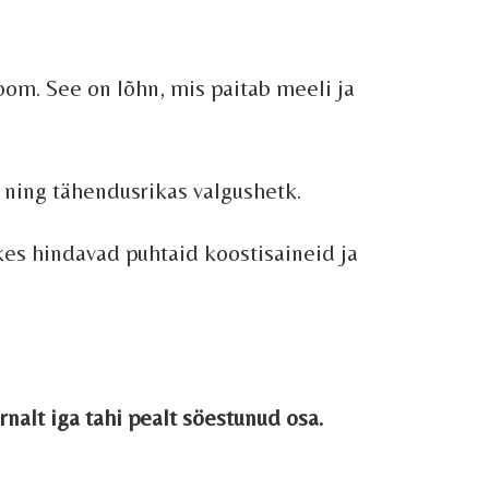
om. See on lõhn, mis paitab meeli ja
s ning tähendusrikas valgushetk.
kes hindavad puhtaid koostisaineid ja
nalt iga tahi pealt söestunud osa.