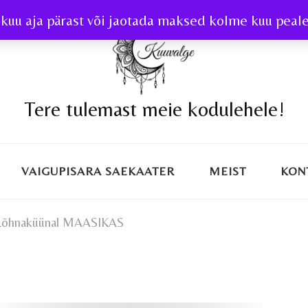
kuu aja pärast või jaotada maksed kolme kuu peale 
Tere tulemast meie kodulehele!
VAIGUPISARA SAEKAATER
MEIST
KON
Lõhnaküünal MAASIKAS