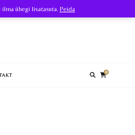
ilma ühegi lisatasuta.
Peida
0
TAKT