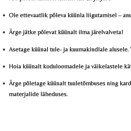
Ole ettevaatlik põleva küünla liigutamisel – an
Ärge jätke põlevat küünalt ilma järelvalveta!
Asetage küünal tule- ja kuumakindlale alusele.
Hoia küünalt koduloomadele ja väikelastele kä
Ärge põletage küünalt tuuletõmbuses ning kard
materjalide läheduses.