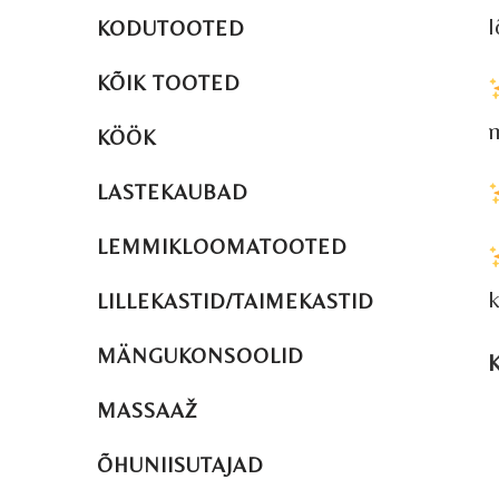
l
KODUTOOTED
KÕIK TOOTED
m
KÖÖK
LASTEKAUBAD
LEMMIKLOOMATOOTED
k
LILLEKASTID/TAIMEKASTID
MÄNGUKONSOOLID
K
MASSAAŽ
ÕHUNIISUTAJAD