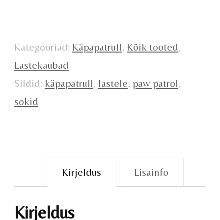
31/34
kogus
Kategooriad:
Käpapatrull
,
Kõik tooted
,
Lastekaubad
Sildid:
käpapatrull
,
lastele
,
paw patrol
,
sokid
Kirjeldus
Lisainfo
Kirjeldus