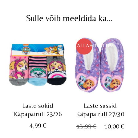
Sulle võib meeldida ka…
ALLAHINDLUS!
Laste sokid
Laste sussid
Käpapatrull 23/26
Käpapatrull 27/30
Algne
Pra
4,99
€
13,99
€
10,00
€
hind
hin