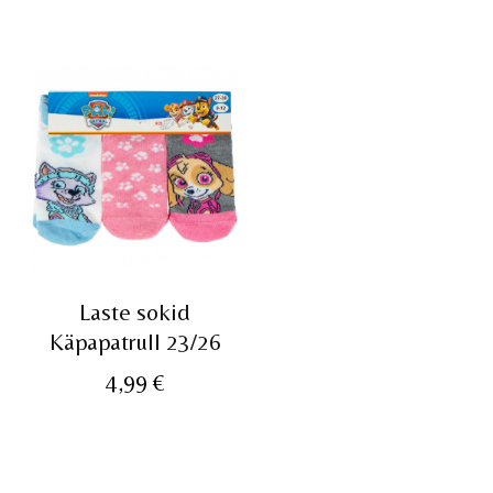
oli:
on:
13,99 €.
10,0
Laste sokid
Käpapatrull 23/26
4,99
€