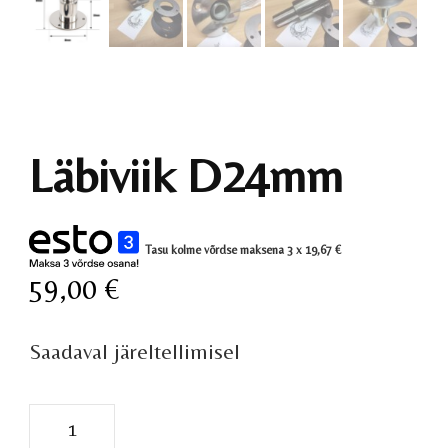
Läbiviik D24mm
Tasu kolme võrdse maksena 3 x
19,67
€
59,00
€
Saadaval järeltellimisel
Läbiviik