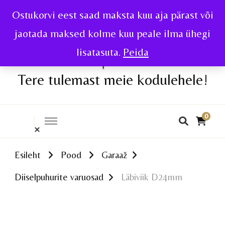
Ostukorvi eest saad maksta kuu aja pärast või
jaotada maksed kolme kuu peale ilma ühegi
lisatasuta.
Peida
Tere tulemast meie kodulehele!
0
Esileht
Pood
Garaaž
Diiselpuhurite varuosad
Läbiviik D24mm