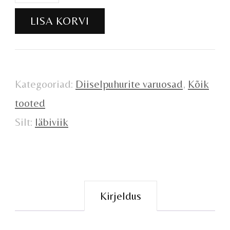
D24mm
LISA KORVI
kogus
Kategooriad:
Diiselpuhurite varuosad
,
Kõik
tooted
Silt:
läbiviik
Kirjeldus