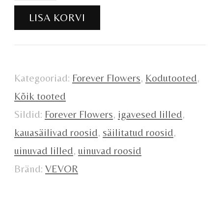
roosid
LISA KORVI
27tk
kogus
Kategooriad:
Forever Flowers
,
Kodutooted
,
Kõik tooted
Sildid:
Forever Flowers
,
igavesed lilled
,
kauasäilivad roosid
,
säilitatud roosid
,
uinuvad lilled
,
uinuvad roosid
Bränd:
VEVOR