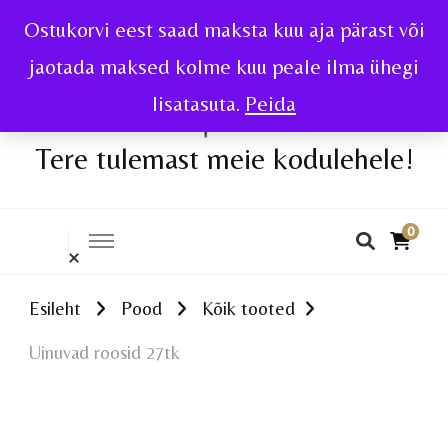
Ostukorvi eest saad maksta kuu aja pärast või
jaotada maksed kolme kuu peale ilma ühegi
lisatasuta.
Peida
Tere tulemast meie kodulehele!
0
Esileht
Pood
Kõik tooted
Uinuvad roosid 27tk