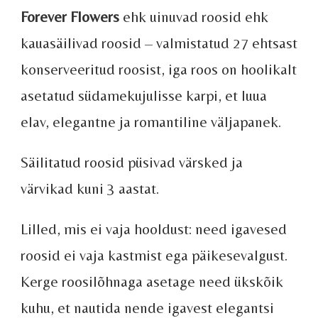
Forever Flowers
ehk uinuvad roosid ehk
kauasäilivad roosid – valmistatud 27 ehtsast
konserveeritud roosist, iga roos on hoolikalt
asetatud südamekujulisse karpi, et luua
elav, elegantne ja romantiline väljapanek.
Säilitatud roosid püsivad värsked ja
värvikad kuni 3 aastat.
Lilled, mis ei vaja hooldust: need igavesed
roosid ei vaja kastmist ega päikesevalgust.
Kerge roosilõhnaga asetage need ükskõik
kuhu, et nautida nende igavest elegantsi