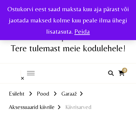
Ostukorvi eest saad maksta kuu aja pärast või
jaotada maksed kolme kuu peale ilma ühegi
lisatasuta.
Peida
Tere tulemast meie kodulehele!
0
Esileht
Pood
Garaaž
Aksessuaarid kiivrile
Kiivrisarved