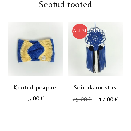
Seotud tooted
ALLAHINDLUS!
Kootud peapael
Seinakaunistus
Algne
Pra
5,00
€
25,00
€
12,00
€
hind
hin
oli:
on:
25,00 €.
12,0