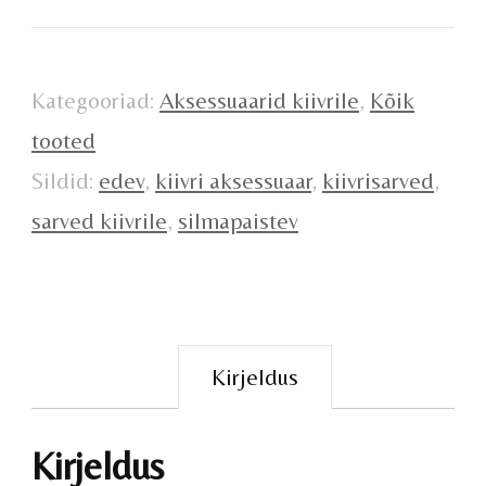
Kategooriad:
Aksessuaarid kiivrile
,
Kõik
tooted
Sildid:
edev
,
kiivri aksessuaar
,
kiivrisarved
,
sarved kiivrile
,
silmapaistev
Kirjeldus
Kirjeldus