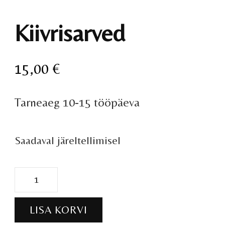
Kiivrisarved
15,00
€
Tarneaeg 10-15 tööpäeva
Saadaval järeltellimisel
Kiivrisarved
kogus
LISA KORVI