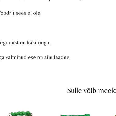
oodrit sees ei ole.
egemist on käsitööga.
ga valminud ese on ainulaadne.
Sulle võib meel