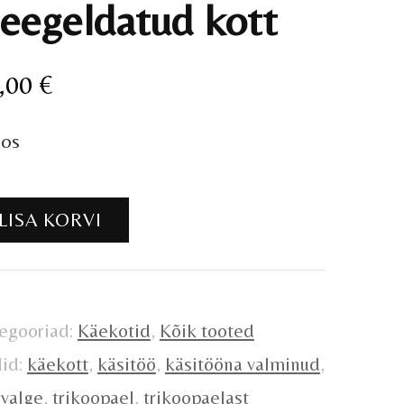
eegeldatud kott
,00
€
aos
egeldatud
LISA KORVI
t
gus
egooriad:
Käekotid
,
Kõik tooted
did:
käekott
,
käsitöö
,
käsitööna valminud
,
valge
,
trikoopael
,
trikoopaelast