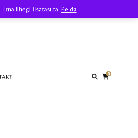
ilma ühegi lisatasuta.
Peida
0
TAKT