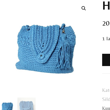
H
20
1 l
He
kot
ko
Kat
Sil
Kuu