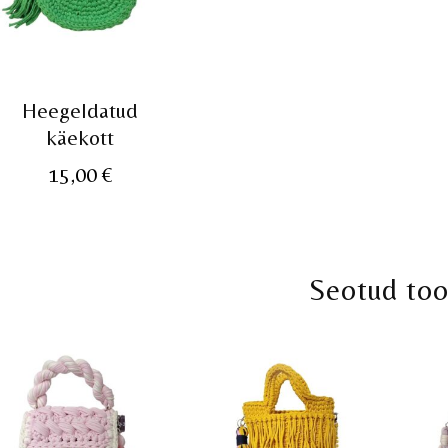
Heegeldatud
käekott
15,00
€
Seotud to