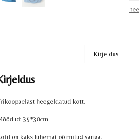
hee
Kirjeldus
Kirjeldus
rikoopaelast heegeldatud kott.
Mõõdud: 35*30cm
otil on kaks lühemat põimitud sanga.