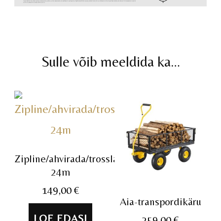
Sulle võib meeldida ka…
Zipline/ahvirada/trosslaskumine
24m
149,00
€
Aia-transpordikäru
LOE EDASI
259,00
€