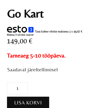
Go Kart
Tasu kolme võrdse maksena 3 x
49,67
€
149,00
€
Tarneaeg 5-10 tööpäeva.
Saadaval järeltellimisel
Go
Kart
LISA KORVI
kogus