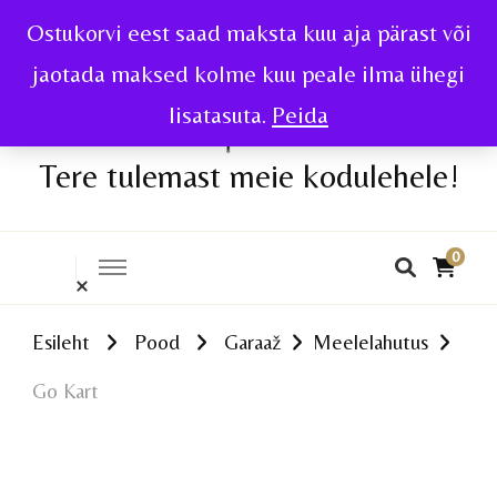
Ostukorvi eest saad maksta kuu aja pärast või
jaotada maksed kolme kuu peale ilma ühegi
lisatasuta.
Peida
Tere tulemast meie kodulehele!
0
Esileht
Pood
Garaaž
Meelelahutus
Go Kart