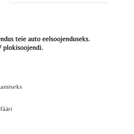
endus teie auto eelsoojenduseks.
/ plokisoojendi.
damiseks
fääri