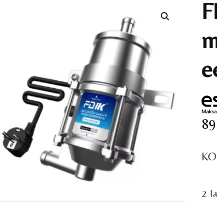
F
m
e
89
KO
2 l