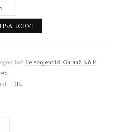
IK
00W
LISA KORVI
0V
otori
soojendus
egooriad:
Eelsoojendid
,
Garaaž
,
Kõik
gus
ted
nd:
FDIK
s