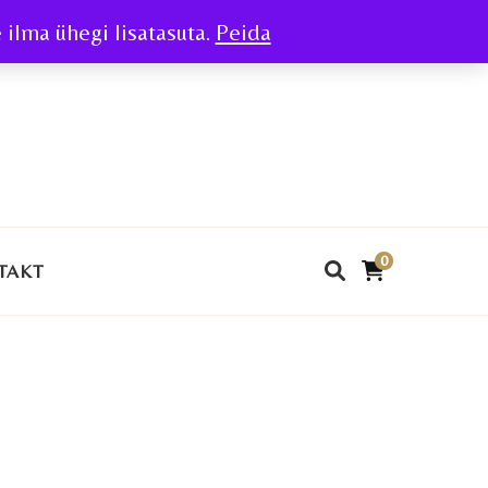
ilma ühegi lisatasuta.
Peida
0
TAKT