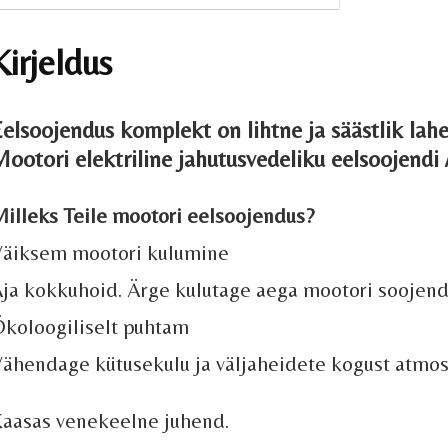
Kirjeldus
elsoojendus komplekt on lihtne ja säästlik lah
ootori elektriline jahutusvedeliku eelsoojendi 
illeks Teile mootori eelsoojendus?
äiksem mootori kulumine
ja kokkuhoid. Ärge kulutage aega mootori soojen
koloogiliselt puhtam
ähendage kütusekulu ja väljaheidete kogust atmos
aasas venekeelne juhend.