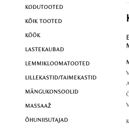
KODUTOOTED
KÕIK TOOTED
KÖÖK
E
M
LASTEKAUBAD
M
LEMMIKLOOMATOOTED
V
LILLEKASTID/TAIMEKASTID
A
MÄNGUKONSOOLID
Ö
V
MASSAAŽ
ÕHUNIISUTAJAD
K