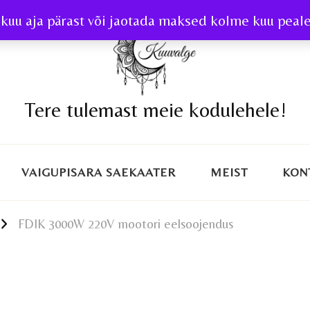
kuu aja pärast või jaotada maksed kolme kuu peale 
Tere tulemast meie kodulehele!
VAIGUPISARA SAEKAATER
MEIST
KON
FDIK 3000W 220V mootori eelsoojendus