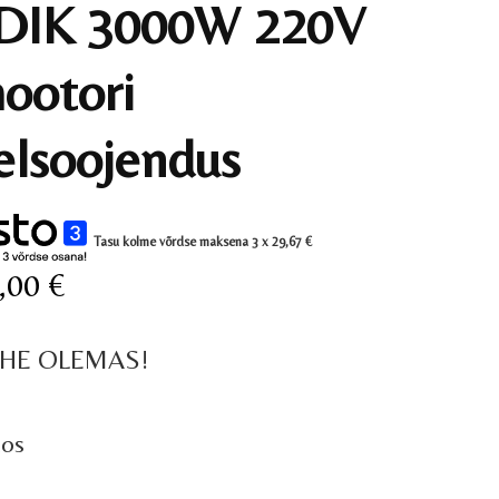
DIK 3000W 220V
ootori
elsoojendus
Tasu kolme võrdse maksena 3 x
29,67
€
,00
€
HE OLEMAS!
aos