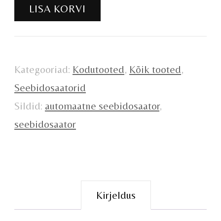
LISA KORVI
kogus
Kategooriad:
Kodutooted
,
Kõik tooted
,
Seebidosaatorid
Sildid:
automaatne seebidosaator
,
seebidosaator
Kirjeldus