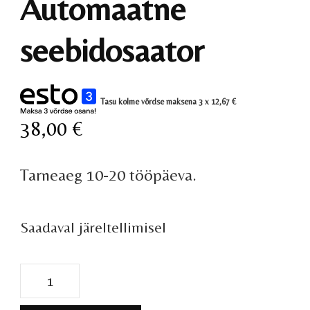
Automaatne
seebidosaator
Tasu kolme võrdse maksena 3 x
12,67
€
38,00
€
Tarneaeg 10-20 tööpäeva.
Saadaval järeltellimisel
Automaatne
seebidosaator