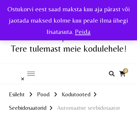
Ostukorvi eest saad maksta kuu aja pärast või
jaotada maksed kolme kuu peale ilma ühegi
lisatasuta.
Peida
Tere tulemast meie kodulehele!
0
Esileht
Pood
Kodutooted
Seebidosaatorid
Automaatne seebidosaator