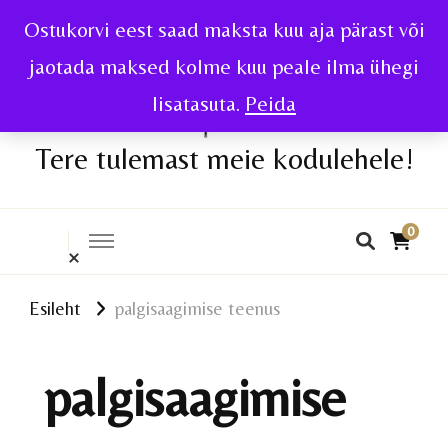
Ostukorvi eest saad maksta kuu aja pärast või
jaotada maksed kolme kuu peale ilma ühegi
lisatasuta.
Peida
Tere tulemast meie kodulehele!
0
Esileht
palgisaagimise teenus
palgisaagimise